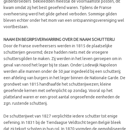
gildenbroeders bekleedden meestal de voornaamste posten, dit
kwam omdat zij het best geoefend waren. Tijdens de Franse
overheersing werd het gilde geheel verboden. Sommige gilden
bleven echter onder het mom van een ontspanningsvereniging wel
voortbestaan.
NAAM EN BEGRIPSVERWARRING OVER DE NAAM SCHUTTERIJ
Door de Franse overheersers werden in 1815 de plaatselijke
schutterijen gevormd; deze hadden niets met de vroegere
schuttersgilden te maken. Zij werden in het leven geroepen om in
geval van nood het leger bij te staan. Onder Lodewijk Napoleon
werden alle mannen onder de 50 jaar ingedeeld bij een schutterij;
een afdeling van burgers in het leger binnen de Nationale Garde. De
grondwet van 1815 handhaafde het schutterijwezen; kleine
geoefende kernen met oefenplicht op zondag. Vooral op het
platteland waren er een groot aantal ongeoefende eenheden de
zgn. rustende schutterij.
De schutterijwet van 1827 verplichtte iedere schutter tot enige
oefening. In 1831 bij de Tiendaagse Veldtocht tegen België bleek
dat zij tekort schoten in hun rol. In 1870 vormden de gemobiliseerde