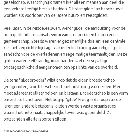
gezelschap. Waarschijnlijk namen hier alleen mannen aan deel die
een zekere leeftijd bereikt hadden. Dit stamgilde kan beschouwd
worden als voorloper van de latere buurt- en feestgilden.
Veel later, in de Middeleeuwen, werd "gilde" de aanduiding voor de
toen geldende organisatievorm van groeperingen binnen een
gemeenschap. Steeds waren er gezamenlijke doelen: een centrale
kas met verplichte bijdrage van ieder lid, binding aan religie, grote
aandacht voor de overledenen en regelmatige teermaaltijden. Deze
gilden waren zelfstandig, maar hadden wel een vrijwillige
ondergeschiktheid aangenomen ten opzichte van de overheid.
De term "gildebroeder" wijst erop dat de eigen broederschap
(eedgenoten) wordt beschermd, met uitsluiting van derden. Men
moet allereerst elkaar helpen en bijstaan. Broederschap is een vorm
om zich te handhaven. Het begrip "gilde" kreeg in de loop van de
jaren een andere betekenis; gilden werden vaste organisaties
waarin het hele maatschappelijke leven was gebundeld. Zo
ontstonden allerlei soorten gilden.
DE BROEDERSCHAPPEN