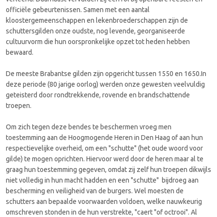
officiële gebeurtenissen. Samen met een aantal
kloostergemeenschappen en lekenbroederschappen zijn de
schuttersgilden onze oudste, nog levende, georganiseerde
cultuurvorm die hun oorspronkelijke opzet tot heden hebben
bewaard.
De meeste Brabantse gilden zijn opgericht tussen 1550 en 1650.In
deze periode (80 jarige oorlog) werden onze gewesten veelvuldig
geteisterd door rondtrekkende, rovende en brandschattende
troepen.
Om zich tegen deze bendes te beschermen vroeg men
toestemming aan de Hoogmogende Heren in Den Haag of aan hun
respectievelijke overheid, om een "schutte" (het oude woord voor
gilde) te mogen oprichten. Hiervoor werd door de heren maar al te
graag hun toestemming gegeven, omdat zij zelf hun troepen dikwijls
niet volledig in hun macht hadden en een "schutte" bijdroeg aan
bescherming en veiligheid van de burgers. Wel moesten de
schutters aan bepaalde voorwaarden voldoen, welke nauwkeurig
omschreven stonden in de hun verstrekte, "caert "of octrooi". Al