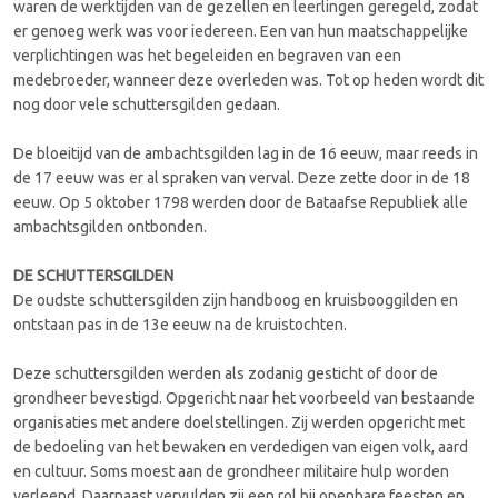
waren de werktijden van de gezellen en leerlingen geregeld, zodat
er genoeg werk was voor iedereen. Een van hun maatschappelijke
verplichtingen was het begeleiden en begraven van een
medebroeder, wanneer deze overleden was. Tot op heden wordt dit
nog door vele schuttersgilden gedaan.
De bloeitijd van de ambachtsgilden lag in de 16 eeuw, maar reeds in
de 17 eeuw was er al spraken van verval. Deze zette door in de 18
eeuw. Op 5 oktober 1798 werden door de Bataafse Republiek alle
ambachtsgilden ontbonden.
DE SCHUTTERSGILDEN
De oudste schuttersgilden zijn handboog en kruisbooggilden en
ontstaan pas in de 13e eeuw na de kruistochten.
Deze schuttersgilden werden als zodanig gesticht of door de
grondheer bevestigd. Opgericht naar het voorbeeld van bestaande
organisaties met andere doelstellingen. Zij werden opgericht met
de bedoeling van het bewaken en verdedigen van eigen volk, aard
en cultuur. Soms moest aan de grondheer militaire hulp worden
verleend. Daarnaast vervulden zij een rol bij openbare feesten en