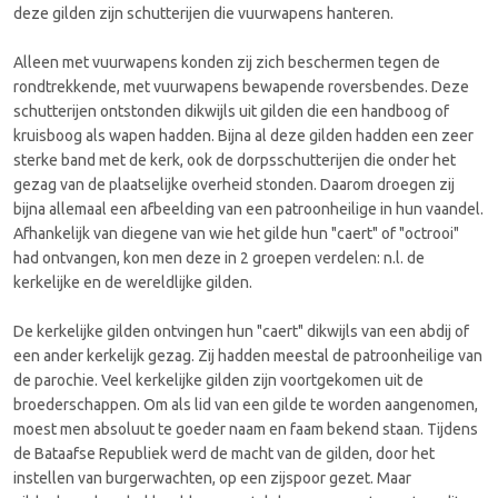
deze gilden zijn schutterijen die vuurwapens hanteren.
Alleen met vuurwapens konden zij zich beschermen tegen de
rondtrekkende, met vuurwapens bewapende roversbendes. Deze
schutterijen ontstonden dikwijls uit gilden die een handboog of
kruisboog als wapen hadden. Bijna al deze gilden hadden een zeer
sterke band met de kerk, ook de dorpsschutterijen die onder het
gezag van de plaatselijke overheid stonden. Daarom droegen zij
bijna allemaal een afbeelding van een patroonheilige in hun vaandel.
Afhankelijk van diegene van wie het gilde hun "caert" of "octrooi"
had ontvangen, kon men deze in 2 groepen verdelen: n.l. de
kerkelijke en de wereldlijke gilden.
De kerkelijke gilden ontvingen hun "caert" dikwijls van een abdij of
een ander kerkelijk gezag. Zij hadden meestal de patroonheilige van
de parochie. Veel kerkelijke gilden zijn voortgekomen uit de
broederschappen. Om als lid van een gilde te worden aangenomen,
moest men absoluut te goeder naam en faam bekend staan. Tijdens
de Bataafse Republiek werd de macht van de gilden, door het
instellen van burgerwachten, op een zijspoor gezet. Maar